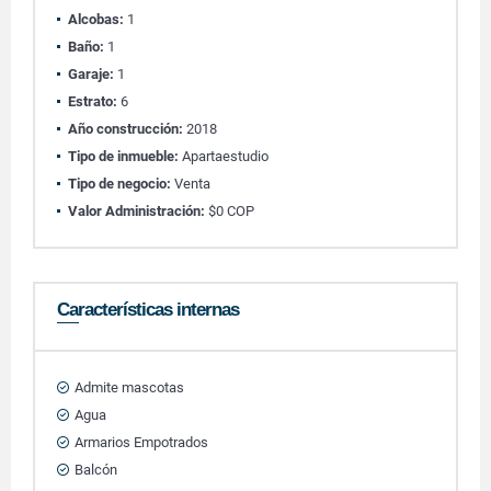
Alcobas:
1
Baño:
1
Garaje:
1
Estrato:
6
Año construcción:
2018
Tipo de inmueble:
Apartaestudio
Tipo de negocio:
Venta
Valor Administración:
$0 COP
Características internas
Admite mascotas
Agua
Armarios Empotrados
Balcón