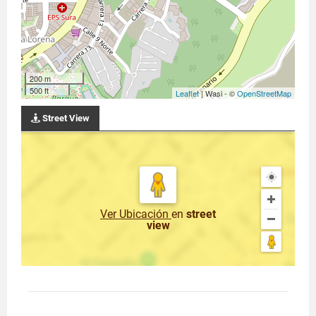
200 m
500 ft
Leaflet
| Wasi - ©
OpenStreetMap
Street View
Ver Ubicación
en
street
view