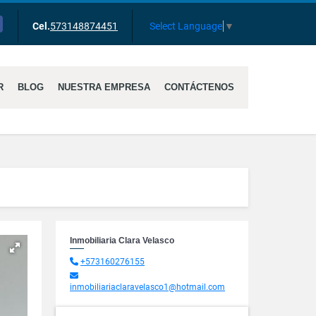
cebook
Select Language
▼
Cel.
573148874451
R
BLOG
NUESTRA EMPRESA
CONTÁCTENOS
Inmobiliaria Clara Velasco
+573160276155
inmobiliariaclaravelasco1@hotmail.com