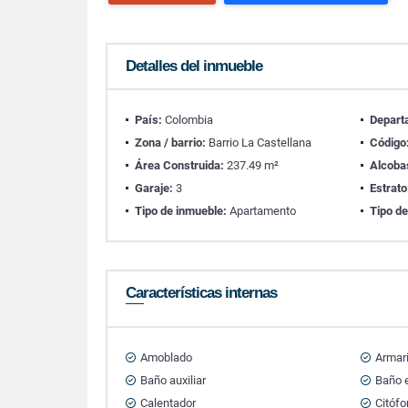
Detalles del inmueble
País:
Colombia
Depart
Zona / barrio:
Barrio La Castellana
Código
Área Construida:
237.49 m²
Alcoba
Garaje:
3
Estrato
Tipo de inmueble:
Apartamento
Tipo de
Características internas
Amoblado
Armar
Baño auxiliar
Baño e
Calentador
Citófo