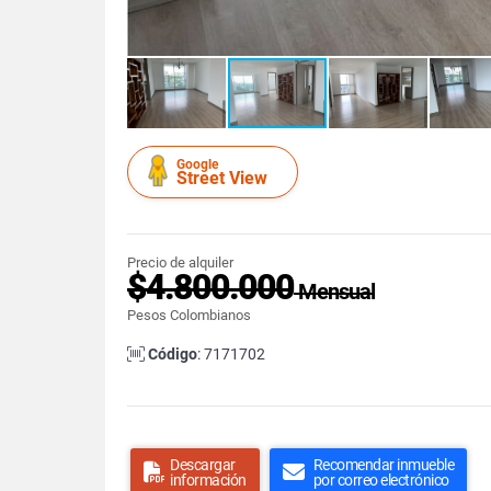
Google
Street View
Precio de alquiler
$4.800.000
Mensual
Pesos Colombianos
Código
: 7171702
Descargar
Recomendar inmueble
información
por correo electrónico