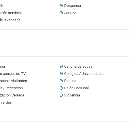
ito
Despensa
ción servicio
Jacuzzi
e lavandería
sor
Cancha de squash
to cerrado de TV
Colegios / Universidades
adero visitantes
Piscina
ía / Recepción
Salón Comunal
ización Cerrada
Vigilancia
 verdes