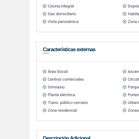
Cocina integral
Depós
Gas domiciliario
Habita
Vista panorámica
Zona d
Características externas
Área Social
Ascen
Centros comerciales
Circui
Gimnasio
Parque
Planta eléctrica
Porter
Trans. público cercano
Urban
Zona residencial
Zonas
Descripción Adicional