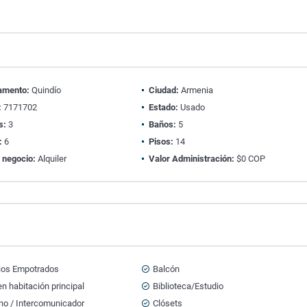
amento:
Quindío
Ciudad:
Armenia
:
7171702
Estado:
Usado
s:
3
Baños:
5
:
6
Pisos:
14
 negocio:
Alquiler
Valor Administración:
$0 COP
ios Empotrados
Balcón
n habitación principal
Biblioteca/Estudio
no / Intercomunicador
Clósets