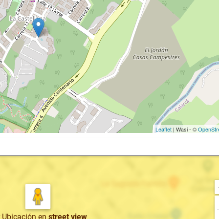
Leaflet
| Wasi - ©
OpenStr
r Ubicación
en
street view