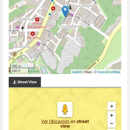
200 m
500 ft
Leaflet
| Wasi - ©
OpenStreetMap
Street View
Ver Ubicación
en
street
view