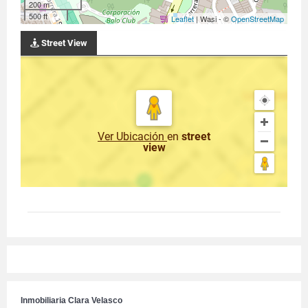
200 m
500 ft
Leaflet
| Wasi - ©
OpenStreetMap
Street View
Ver Ubicación
en
street
view
Inmobiliaria Clara Velasco