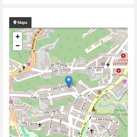
Mapa
+
−