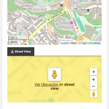
200 m
500 ft
Leaflet
| Wasi - ©
OpenStreetMap
Street View
Ver Ubicación
en
street
view