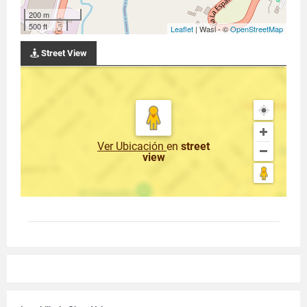
200 m
500 ft
Leaflet
| Wasi - ©
OpenStreetMap
Street View
Ver Ubicación
en
street
view