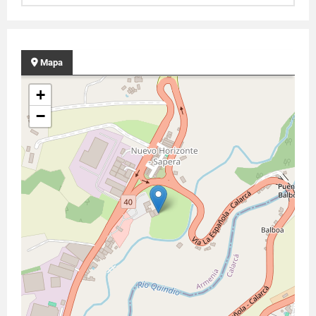
Mapa
+
−