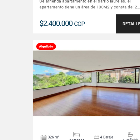
Se arrienda apartamento en el barrio laureles, el
apartamento tiene un àrea de 100M2 y consta de: 2…
$2.400.000
COP
DETALL
Alquilado
VER DETALLES
326 m²
4 Garaje