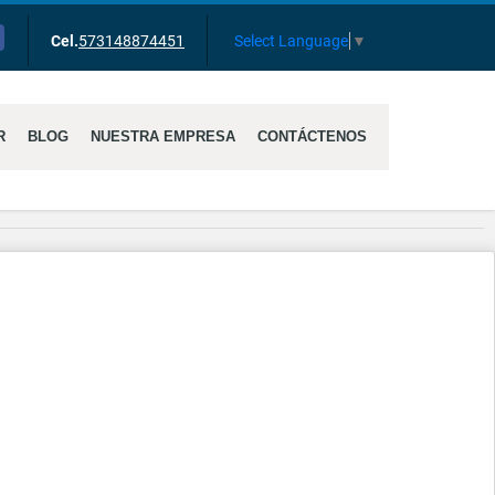
cebook
Select Language
▼
Cel.
573148874451
R
BLOG
NUESTRA EMPRESA
CONTÁCTENOS