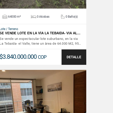
64000 m²
0 Alcobas
0 Baño(s)
Lote / Terreno
SE VENDE LOTE EN LA VÍA LA TEBAIDA- VIA AL…
Se vende un espectacular lote suburbano, en la via
La Tebaida- el Valle, tiene un àrea de 64.000 M2, 95…
$3.840.000.000
COP
DETALLE
VER DETALLES