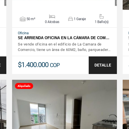
50 m²
1 Garaje
0 Alcobas
1 Baño(s)
Oficina
SE ARRIENDA OFICINA EN LA CÁMARA DE COM…
Se vende oficina en el edificio de La Camara de
Comercio, tiene un àrea de 60M2, baño, parqueader…
$1.400.000
COP
E
DETALLE
Alquilado
VER DETALLES