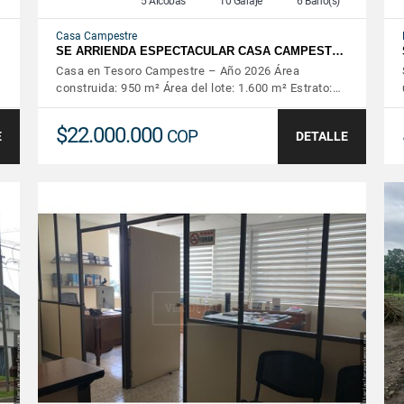
5 Alcobas
10 Garaje
6 Baño(s)
Casa Campestre
SE ARRIENDA ESPECTACULAR CASA CAMPEST…
Casa en Tesoro Campestre – Año 2026 Área
…
construida: 950 m² Área del lote: 1.600 m² Estrato:…
$22.000.000
COP
E
DETALLE
VER DETALLES