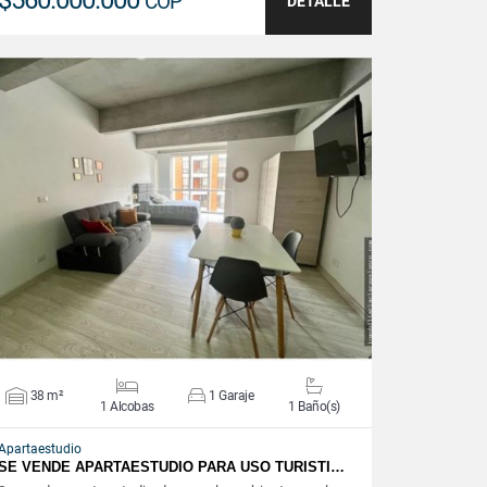
$560.000.000
COP
DETALLE
VER DETALLES
38 m²
1 Garaje
1 Alcobas
1 Baño(s)
Apartaestudio
SE VENDE APARTAESTUDIO PARA USO TURISTI…