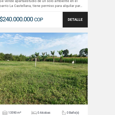
Se vende apartaestudio de un solo ambiente en el
barrio La Castellana, tiene permiso para alquilar par…
$240.000.000
COP
DETALLE
VER DETALLES
13590 m²
0 Alcobas
0 Baño(s)