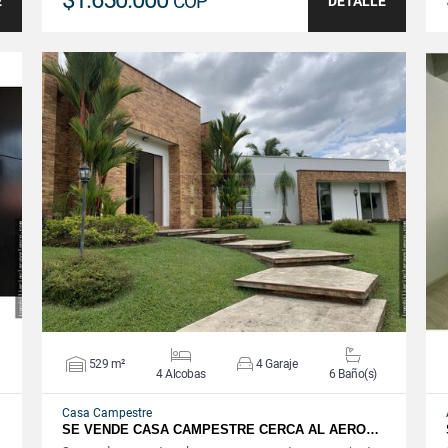
$1.650.000
COP
E
DETALLE
VER DETALLES
529 m²
4 Garaje
4 Alcobas
6 Baño(s)
Casa Campestre
SE VENDE CASA CAMPESTRE CERCA AL AERO…