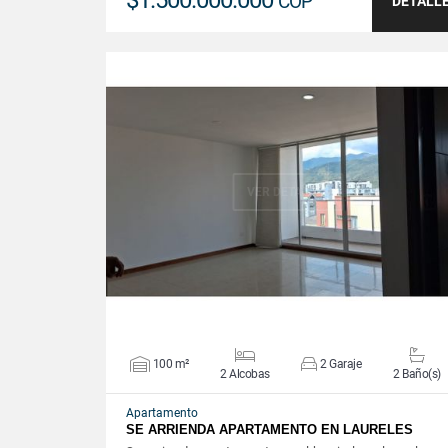
$1.500.000.000
COP
DETALL
VER DETALLES
100 m²
2 Garaje
2 Alcobas
2 Baño(s)
Apartamento
SE ARRIENDA APARTAMENTO EN LAURELES