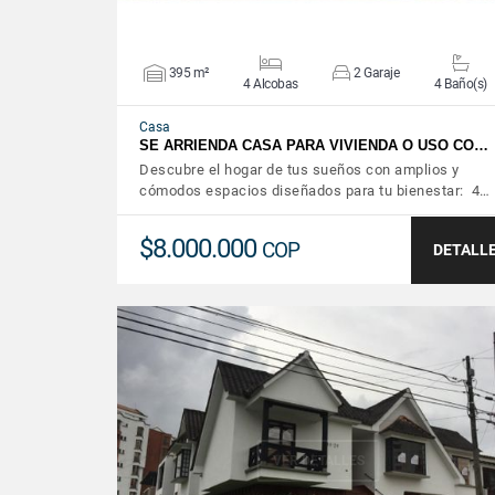
395 m²
2 Garaje
4 Alcobas
4 Baño(s)
Casa
SE ARRIENDA CASA PARA VIVIENDA O USO CO…
Descubre el hogar de tus sueños con amplios y
cómodos espacios diseñados para tu bienestar: 4…
$8.000.000
COP
DETALL
VER DETALLES