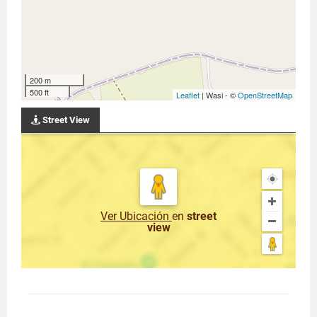
200 m
500 ft
Leaflet
| Wasi - ©
OpenStreetMap
Street View
Ver Ubicación
en
street
view