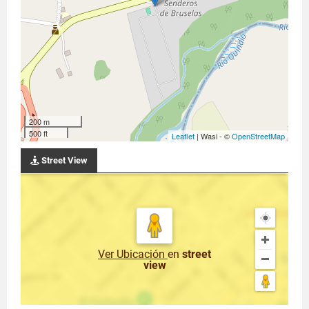
200 m
500 ft
Leaflet
| Wasi - ©
OpenStreetMap
Street View
Ver Ubicación
en
street
view