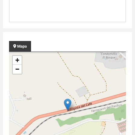
Mapa
+
−