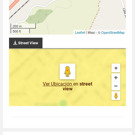
200 m
500 ft
Leaflet
| Wasi - ©
OpenStreetMap
Street View
Ver Ubicación
en
street
view