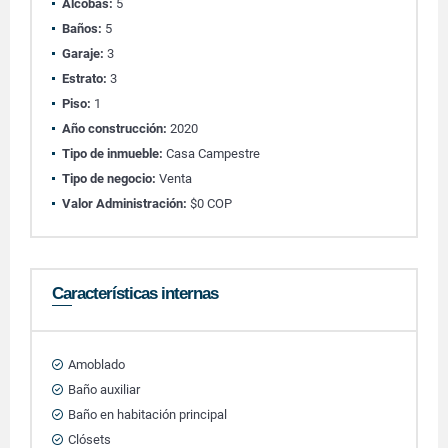
Alcobas:
5
Baños:
5
Garaje:
3
Estrato:
3
Piso:
1
Año construcción:
2020
Tipo de inmueble:
Casa Campestre
Tipo de negocio:
Venta
Valor Administración:
$0 COP
Características internas
Amoblado
Baño auxiliar
Baño en habitación principal
Clósets