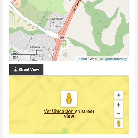
200 m
500 ft
Leaflet
| Wasi - ©
OpenStreetMap
Street View
Ver Ubicación
en
street
view