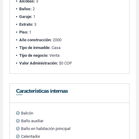
Alcobas:
3
Baños:
2
Garaje:
1
Estrato:
3
Piso:
1
Año construcción:
2000
Tipo de inmueble:
Casa
Tipo de negocio:
Venta
Valor Administración:
$0 COP
Características internas
Balcón
Baño auxiliar
Baño en habitación principal
Calentador