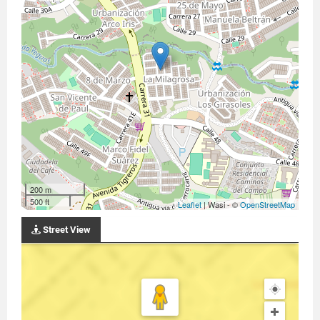
200 m
500 ft
Leaflet
| Wasi - ©
OpenStreetMap
Street View