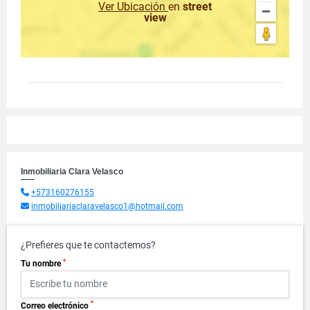
Ver Ubicación
en
street
view
Inmobiliaria Clara Velasco
+573160276155
inmobiliariaclaravelasco1@hotmail.com
¿Prefieres que te contactemos?
*
Tu nombre
*
Correo electrónico