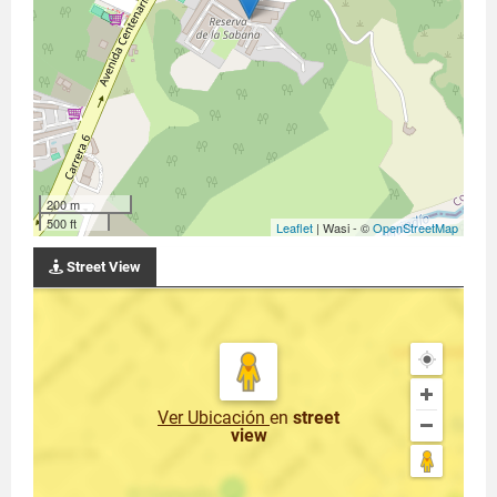
200 m
500 ft
Leaflet
| Wasi - ©
OpenStreetMap
Street View
Ver Ubicación
en
street
view