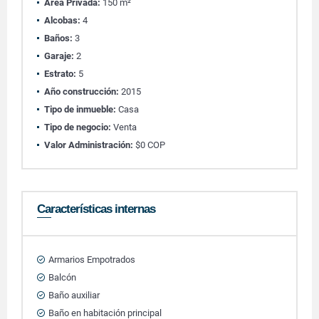
Área Privada:
150 m²
Alcobas:
4
Baños:
3
Garaje:
2
Estrato:
5
Año construcción:
2015
Tipo de inmueble:
Casa
Tipo de negocio:
Venta
Valor Administración:
$0 COP
Características internas
Armarios Empotrados
Balcón
Baño auxiliar
Baño en habitación principal