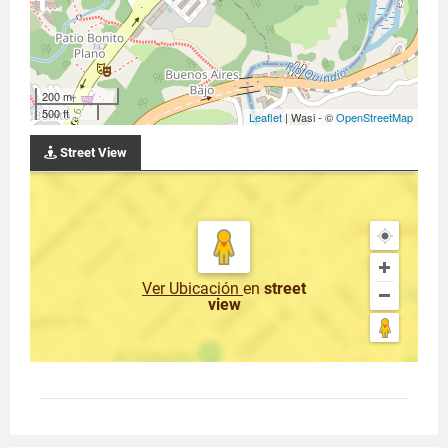
200 m
500 ft
Leaflet
| Wasi - ©
OpenStreetMap
Street View
Ver Ubicación
en
street
view