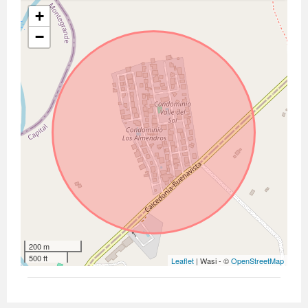
+
−
200 m
500 ft
Leaflet
| Wasi - ©
OpenStreetMap