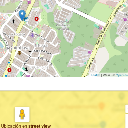
Leaflet
| Wasi - ©
OpenStr
r Ubicación
en
street view