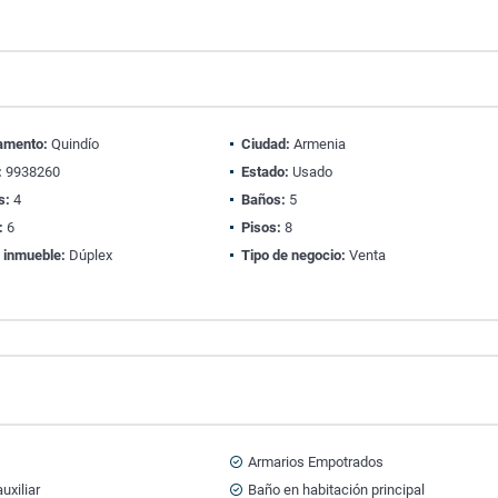
amento:
Quindío
Ciudad:
Armenia
:
9938260
Estado:
Usado
s:
4
Baños:
5
:
6
Pisos:
8
 inmueble:
Dúplex
Tipo de negocio:
Venta
Armarios Empotrados
uxiliar
Baño en habitación principal