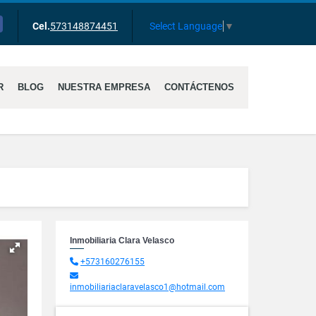
cebook
Select Language
▼
Cel.
573148874451
R
BLOG
NUESTRA EMPRESA
CONTÁCTENOS
Inmobiliaria Clara Velasco
+573160276155
inmobiliariaclaravelasco1@hotmail.com