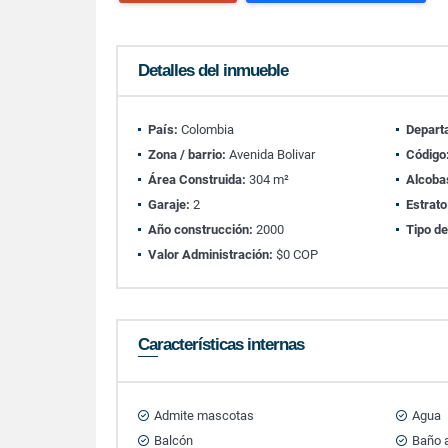
Detalles del inmueble
País:
Colombia
Depart
Zona / barrio:
Avenida Bolivar
Código
Área Construida:
304 m²
Alcoba
Garaje:
2
Estrato
Año construcción:
2000
Tipo de
Valor Administración:
$0 COP
Características internas
Admite mascotas
Agua
Balcón
Baño a