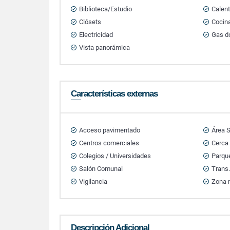
Biblioteca/Estudio
Calen
Clósets
Cocina
Electricidad
Gas do
Vista panorámica
Características externas
Acceso pavimentado
Área S
Centros comerciales
Cerca
Colegios / Universidades
Parque
Salón Comunal
Trans.
Vigilancia
Zona r
Descripción Adicional