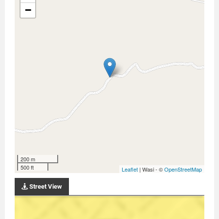
−
200 m
500 ft
Leaflet
| Wasi - ©
OpenStreetMap
Street View