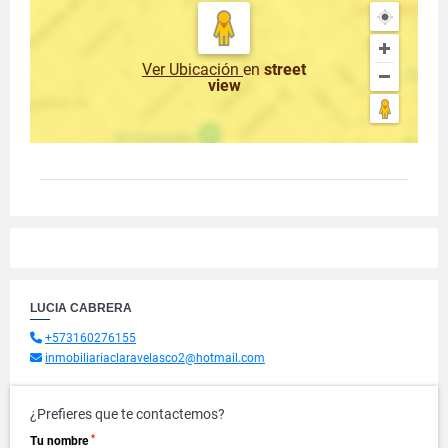
Ver Ubicación
en
street
view
LUCIA CABRERA
+573160276155
inmobiliariaclaravelasco2@hotmail.com
¿Prefieres que te contactemos?
*
Tu nombre