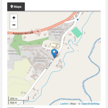
Mapa
+
−
200 m
500 ft
Leaflet
| Wasi - ©
OpenStreetMap