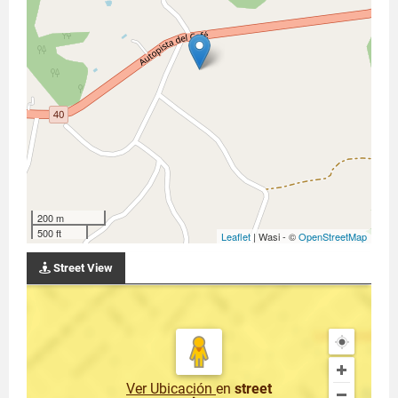
200 m
500 ft
Leaflet
| Wasi - ©
OpenStreetMap
Street View
Ver Ubicación
en
street