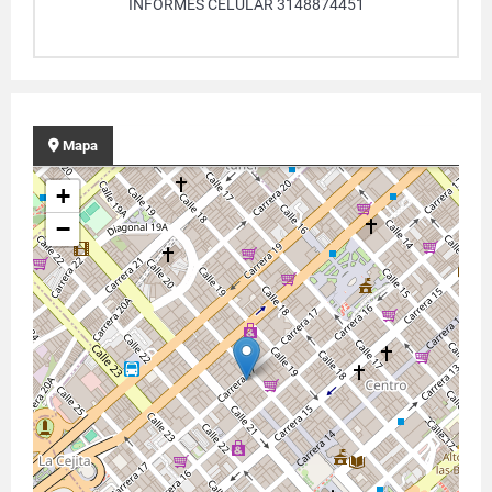
INFORMES CELULAR 3148874451
Mapa
+
−