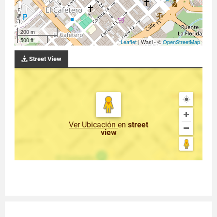
200 m
500 ft
Leaflet
| Wasi - ©
OpenStreetMap
Street View
Ver Ubicación
en
street
view