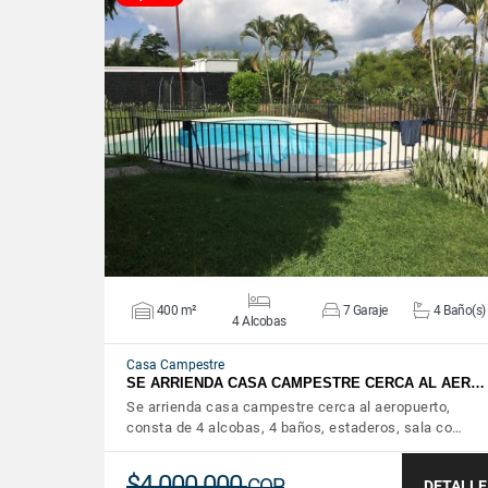
VER DETALLES
400 m²
7 Garaje
4 Baño(s)
4 Alcobas
Casa Campestre
SE ARRIENDA CASA CAMPESTRE CERCA AL AER…
Se arrienda casa campestre cerca al aeropuerto,
consta de 4 alcobas, 4 baños, estaderos, sala co…
$4.000.000
COP
DETALLE