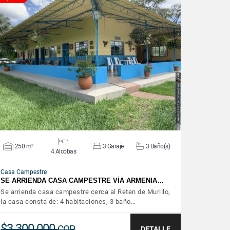
VER DETALLES
250 m²
3 Garaje
3 Baño(s)
4 Alcobas
Casa Campestre
SE ARRIENDA CASA CAMPESTRE VÍA ARMENIA…
Se arrienda casa campestre cerca al Reten de Murillo,
la casa consta de: 4 habitaciones, 3 baño…
$3.300.000
COP
DETALLE