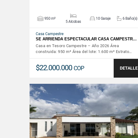
950 m²
10 Garaje
6 Baño(s)
5 Alcobas
Casa Campestre
SE ARRIENDA ESPECTACULAR CASA CAMPESTR…
Casa en Tesoro Campestre – Año 2026 Área
construida: 950 m² Área del lote: 1.600 m² Estrato…
$22.000.000
COP
DETALLE
VER DETALLES