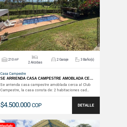
VER DETALLES
210 m²
2 Garaje
3 Baño(s)
2 Alcobas
Casa Campestre
SE ARRIENDA CASA CAMPESTRE AMOBLADA CE…
Se arrienda casa campestre amoblada cerca al Club
Campestre, la casa consta de: 2 habitaciones cad…
$4.500.000
COP
DETALLE
Alquilado