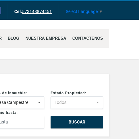
cebook
Select Language
▼
Cel.
573148874451
R
BLOG
NUESTRA EMPRESA
CONTÁCTENOS
o de inmueble:
Estado Propiedad:
asa Campestre
Todos
io hasta:
BUSCAR