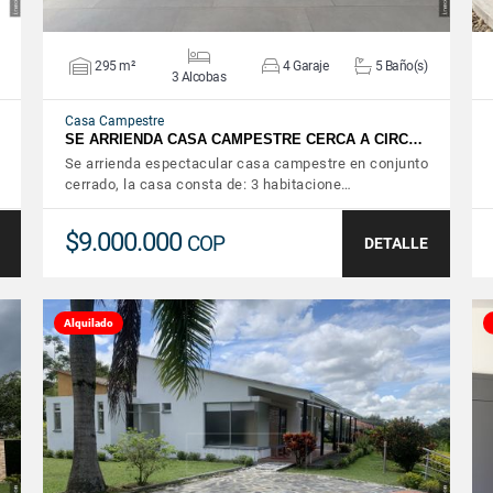
295 m²
4 Garaje
5 Baño(s)
3 Alcobas
Casa Campestre
SE ARRIENDA CASA CAMPESTRE CERCA A CIRC…
Se arrienda espectacular casa campestre en conjunto
cerrado, la casa consta de: 3 habitacione…
$9.000.000
COP
DETALLE
Alquilado
VER DETALLES