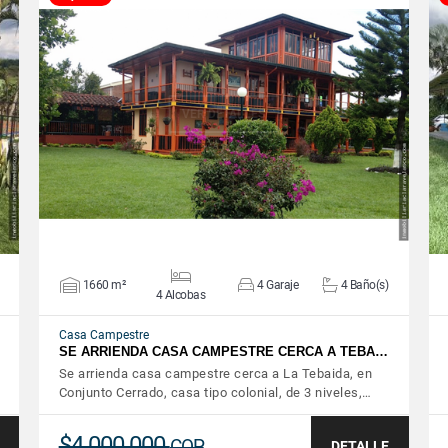
VER DETALLES
1660 m²
4 Garaje
4 Baño(s)
4 Alcobas
Casa Campestre
SE ARRIENDA CASA CAMPESTRE CERCA A TEBA…
Se arrienda casa campestre cerca a La Tebaida, en
Conjunto Cerrado, casa tipo colonial, de 3 niveles,…
$4.000.000
COP
DETALLE