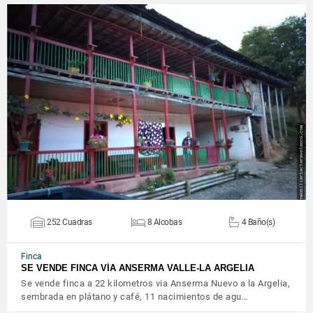
VER DETALLES
252 Cuadras
8 Alcobas
4 Baño(s)
Finca
SE VENDE FINCA VÍA ANSERMA VALLE-LA ARGELIA
Se vende finca a 22 kilometros via Anserma Nuevo a la Argelia,
sembrada en plátano y café, 11 nacimientos de agu…