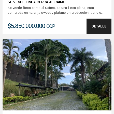
SE VENDE FINCA CERCA AL CAIMO
Se vende finca cerca al Caimo, es una finca plana, esta
sembrada en naranja sweet y plátano en produccion, tiene c…
$5.850.000.000
COP
DETALLE
VER DETALLES