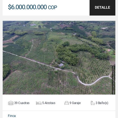
$6.000.000.000
COP
DETALLE
VER DETALLES
39 Cuadras
5 Alcobas
9 Garaje
3 Baño(s)
Finca