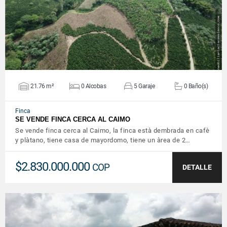
21.76 m²
0 Alcobas
5 Garaje
0 Baño(s)
Finca
SE VENDE FINCA CERCA AL CAIMO
Se vende finca cerca al Caimo, la finca està dembrada en cafè
y plàtano, tiene casa de mayordomo, tiene un àrea de 2…
$2.830.000.000
COP
DETALLE