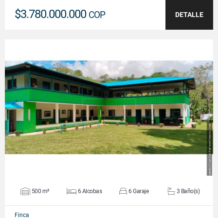
$3.780.000.000
COP
DETALLE
VER DETALLES
500 m²
6 Alcobas
6 Garaje
3 Baño(s)
Finca