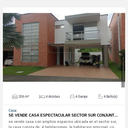
VER DETALLES
206 m²
4 Alcobas
4 Garaje
4 Baño(s)
Casa
SE VENDE CASA ESPECTACULAR SECTOR SUR CONJUNT…
se vende casa con amplios espacios ubicada en el sector sur,
la casa consta de: 4 habitaciones, la habitacion principal, co…