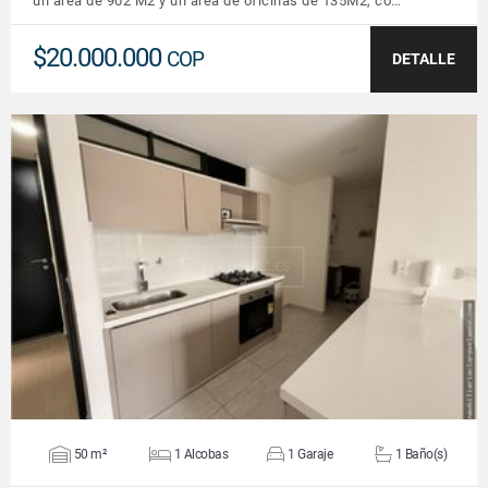
un àrea de 902 M2 y un area de oficinas de 135M2, co…
$20.000.000
COP
DETALLE
VER DETALLES
50 m²
1 Alcobas
1 Garaje
1 Baño(s)