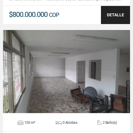
$800.000.000
COP
DETALLE
VER DETALLES
150 m²
0 Alcobas
2 Baño(s)