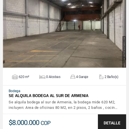
VER DETALLES
620 m²
0 Alcobas
4 Garaje
2 Baño(s)
Bodega
SE ALQUILA BODEGA AL SUR DE ARMENIA
Se alquila bodega al sur de Armenia, la bodega mide 620 M2,
incluyen: Area de oficinas 80 M2, en 2 pisos, 2 baños , cocin…
$8.000.000
COP
DETALLE