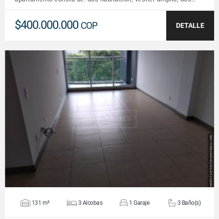
$400.000.000
COP
DETALLE
VER DETALLES
131 m²
3 Alcobas
1 Garaje
3 Baño(s)