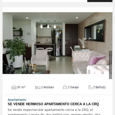
VER DETALLES
81 m²
2 Alcobas
2 Garaje
2 Baño(s)
Apartamento
SE VENDE HERMOSO APARTAMENTO CERCA A LA CRQ
Se vende espectacular apartamento cerca a la CRQ, el
apartamento consta de: dos habitacion, vestier amplio, dos…