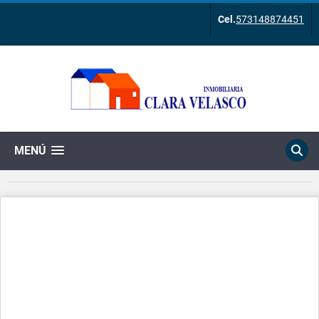
Cel.
573148874451
MENÚ